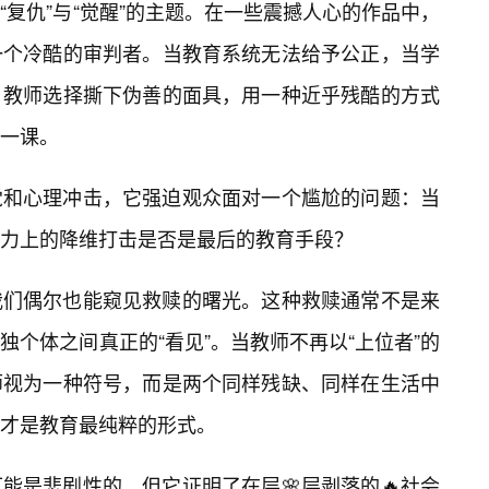
“复仇”与“觉醒”的主题。在一些震撼人心的作品中，
一个冷酷的审判者。当教育系统无法给予公正，当学
，教师选择撕下伪善的面具，用一种近乎残酷的方式
一课。
觉和心理冲击，它强迫观众面对一个尴尬的问题：当
力上的降维打击是否是最后的教育手段？
我们偶尔也能窥见救赎的曙光。这种救赎通常不是来
个体之间真正的“看见”。当教师不再以“上位者”的
师视为一种符号，而是两个同样残缺、同样在生活中
鸣才是教育最纯粹的形式。
能是悲剧性的，但它证明了在层🌸层剥落的🔥社会