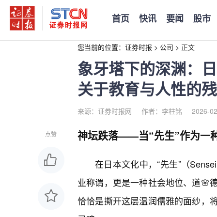
首页
快讯
要闻
股市
您当前的位置：
证券时报
>
公司
>
正文
象牙塔下的深渊：日
关于教育与人性的残
来源：证券时报网
作者：李柱铭
2026-02
神坛跌落——当“先生”作为一
点赞
在日本文化中，“先生”（Sen
业称谓，更是一种社会地位、道🌸
恰恰是撕开这层温润儒雅的面纱，