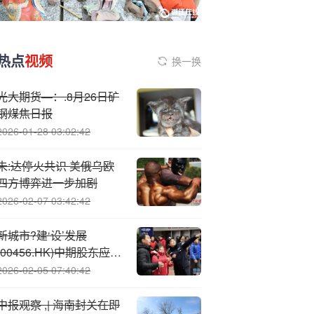
热点
视频
换一换
光大期货—：.8月26日矿
钢煤焦日报
2026-01-28 03:02:42
未:达停火共识 美俄乌欧
四方博弈进一步加剧
2026-02-07 03:42:42
新城市?建‘设’发展
(00456.HK)中期股东应占
亏损收窄至540.9万港元
2026-02-05 07:40:42
中报观察 ,| 海南封关在即