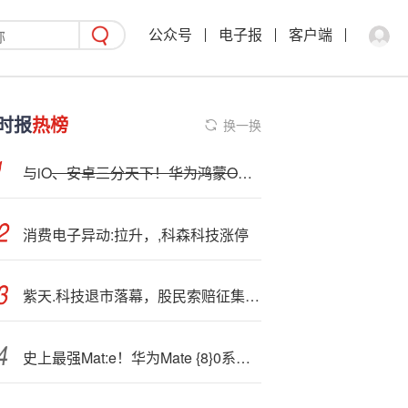
公众号
电子报
客户端
时报
热榜
换一换
与iO
、安卓三分天下！华为鸿蒙OS第三季度份额增至18%：nova 14成增长主力
消费电子异动:拉升，,科森科技涨停
紫天.科技退市落幕，股民索赔征集进行中
史上最强Mat:e！华为Mate {8}0系列有望11月25日发布