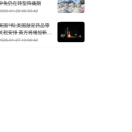
中免仍在转型阵痛期
2026-01-25 06:33:42
英国?和;美国敲定药品零
关税安排 英方将增加新药
支出
2026-01-27 13:00:42