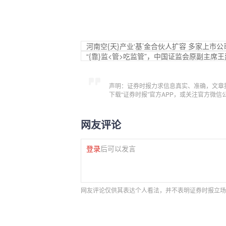
河南空{天}产业‘基’金合伙人扩容 多家上市
“{靠}监<管>吃监管”，中国证监会原副主席
声明：证券时报力求信息真实、准确，文章
下载“证券时报”官方APP，或关注官方微
网友评论
登录
后可以发言
网友评论仅供其表达个人看法，并不表明证券时报立场