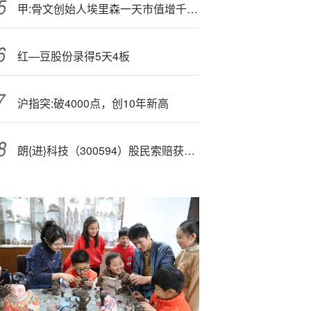
甲:骨文创始人埃里森一天市值增千亿美元 超马斯克成世界首富
红—豆股份录得5天4板
沪指突:破4000点，创10年新高
朗{进}科技（300594）股民索赔获得法院立案，苏大维格（300331）索赔案已有胜诉先例