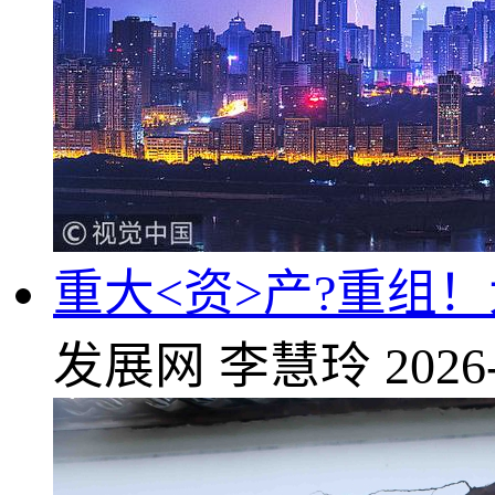
重大<资>产?重组
发展网
李慧玲
2026