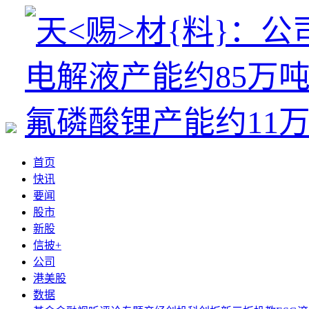
首页
快讯
要闻
股市
新股
信披+
公司
港美股
数据