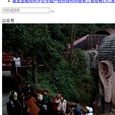
基金
金融
视听
评论
专题
产经
创投
科创板
新三板
投教
ESG
滚
公众号