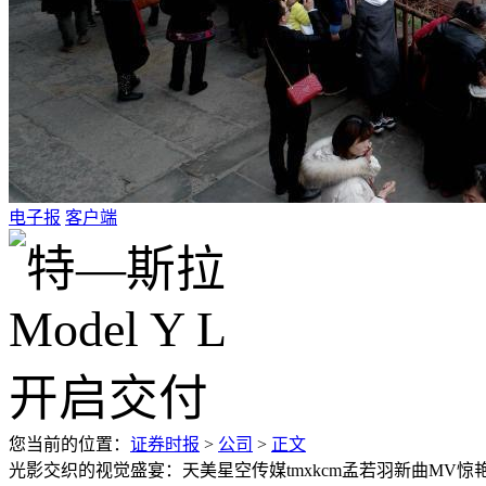
电子报
客户端
您当前的位置：
证券时报
>
公司
>
正文
光影交织的视觉盛宴：天美星空传媒tmxkcm孟若羽新曲MV