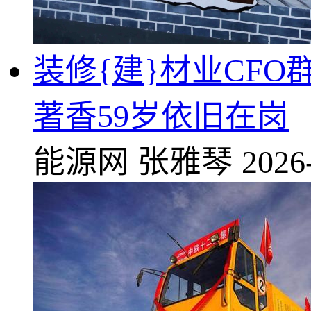
装修{建}材业CFO
著香59岁依旧在岗
能源网
张雅琴
2026