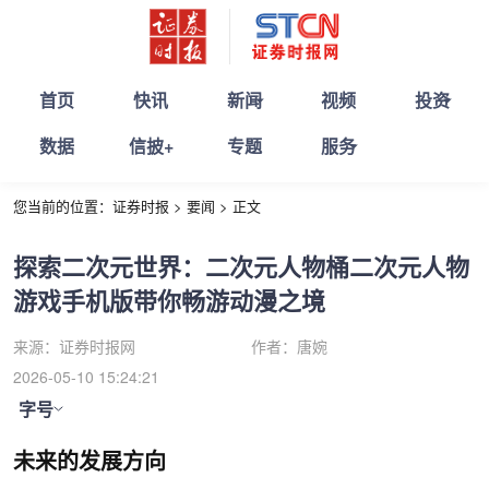
首页
快讯
新闻
视频
投资
数据
信披+
专题
服务
您当前的位置：
证券时报
>
要闻
>
正文
探索二次元世界：二次元人物桶二次元人物
游戏手机版带你畅游动漫之境
来源：
证券时报网
作者：
唐婉
2026-05-10 15:24:21
字号
未来的发展方向