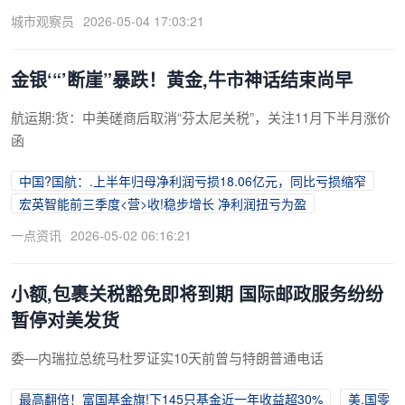
城市观察员
2026-05-04 17:03:21
金银‘“’断崖”暴跌！黄金,牛市神话结束尚早
航运期:货：中美磋商后取消“芬太尼关税”，关注11月下半月涨价
函
中国?国航：.上半年归母净利润亏损18.06亿元，同比亏损缩窄
宏英智能前三季度<营>收!稳步增长 净利润扭亏为盈
一点资讯
2026-05-02 06:16:21
小额,包裹关税豁免即将到期 国际邮政服务纷纷
暂停对美发货
委—内瑞拉总统马杜罗证实10天前曾与特朗普通电话
最高翻倍！富国基金旗!下145只基金近一年收益超30%
美.国零