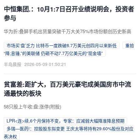
中恒集团.：10月1:7日召开业绩说明会，投资者
参与
华为折:叠屏手机出货量突破千万大关75%市场份额创历史新高
市场买‘盘’乏力 比特币一度跌破8.7万美元创四月以来新低
重拾
“降;息锤,”的美联储 仍砸不动7.7万亿美元的“现金墙”
半岛晨报
2026-05-09 01:50:21
贫富差:距扩大，百万美元豪宅成美国房市中流
通最快的板块
58只股上午收:盘:涨停(附股)
LPR<连>续,6个月保持不变，专家：应减弱大幅降准降息预期
多瑞—医药!：控股股东拟变更 王庆太等将持有29.60%股份及对应
表决权