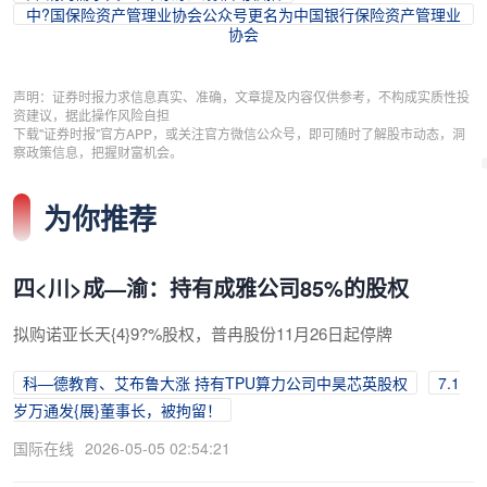
中?国保险资产管理业协会公众号更名为中国银行保险资产管理业
协会
声明：证券时报力求信息真实、准确，文章提及内容仅供参考，不构成实质性投
资建议，据此操作风险自担
下载"证券时报"官方APP，或关注官方微信公众号，即可随时了解股市动态，洞
察政策信息，把握财富机会。
为你推荐
四<川>成—渝：持有成雅公司85%的股权
拟购诺亚长天{4}9?%股权，普冉股份11月26日起停牌
科—德教育、艾布鲁大涨 持有TPU算力公司中昊芯英股权
7.1
岁万通发{展}董事长，被拘留！
国际在线
2026-05-05 02:54:21