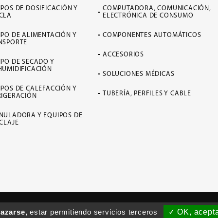
POS DE DOSIFICACIÓN Y
COMPUTADORA, COMUNICACIÓN,
CLA
ELECTRÓNICA DE CONSUMO
IPO DE ALIMENTACIÓN Y
COMPONENTES AUTOMÁTICOS
NSPORTE
ACCESORIOS
IPO DE SECADO Y
HUMIDIFICACIÓN
SOLUCIONES MÉDICAS
IPOS DE CALEFACCIÓN Y
TUBERÍA, PERFILES Y CABLE
RIGERACIÓN
NULADORA Y EQUIPOS DE
CLAJE
M-Taiwán
Diseñado por Polaris
lazarse,
estar permitiendo servicios terceros
✓ OK, acepta