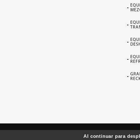
EQUI
MEZ
EQU
TRA
EQU
DES
EQU
REF
GRA
RECI
Copyright © Formax Plastics Automation, Inc. |
PR
Al continuar para desp