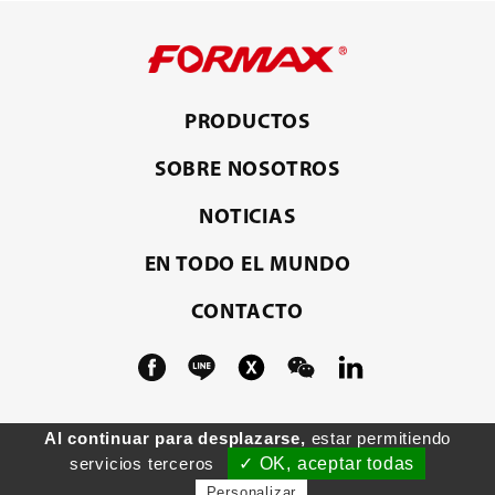
PRODUCTOS
SOBRE NOSOTROS
NOTICIAS
EN TODO EL MUNDO
CONTACTO
Al continuar para desplazarse,
estar permitiendo
Copyright © Formax Plastics Automation, Inc. |
PRM-
servicios terceros
✓ OK, aceptar todas
Taiwán
Diseñado por Polaris
Personalizar